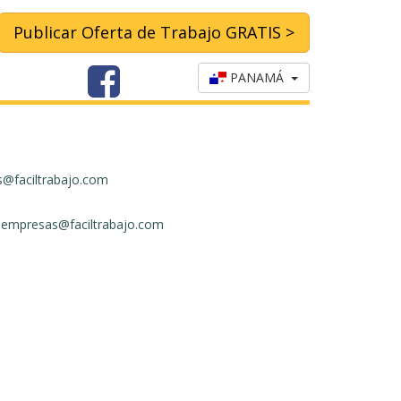
Publicar Oferta de Trabajo GRATIS >
PANAMÁ
s@faciltrabajo.com
a
empresas@faciltrabajo.com